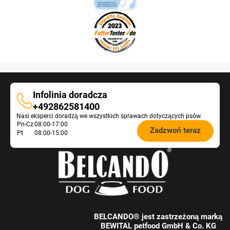
Infolinia doradcza
Infolinia
+492862581400
Nasi eksperci doradzą we wszystkich sprawach dotyczących psów.
doradcza
Öffnungszeiten
Pn-Cz
08:00-17:00
Zadzwoń teraz
Pt
08:00-15:00
Futterberatung:
BELCANDO® jest zastrzeżoną marką
BEWITAL petfood GmbH & Co. KG