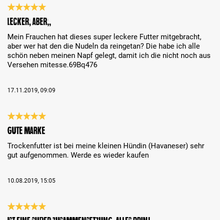
Recenzja z oceną 5 spośród 5 gwiazdek
Lecker, aber…,,
Mein Frauchen hat dieses super leckere Futter mitgebracht,
aber wer hat den die Nudeln da reingetan? Die habe ich alle
schön neben meinen Napf gelegt, damit ich die nicht noch aus
Versehen mitesse.69Bq476
17.11.2019, 09:09
Recenzja z oceną 5 spośród 5 gwiazdek
Gute Marke
Trockenfutter ist bei meine kleinen Hündin (Havaneser) sehr
gut aufgenommen. Werde es wieder kaufen
10.08.2019, 15:05
Recenzja z oceną 5 spośród 5 gwiazdek