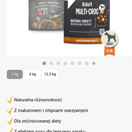
1 kg
4 kg
12.5 kg
Naturalna różnorodność
Z makaronem i chipsami warzywnymi
Dla zróżnicowanej diety
Z efektem sosu dla lepszego smaku