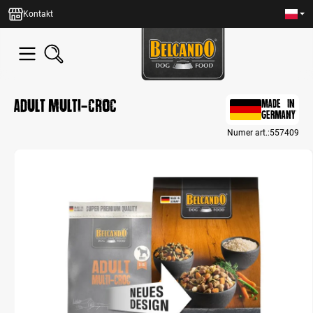
wnej zawartości
Kontakt
Adult Multi-Croc
MADE IN
GERMANY
Numer art.:
557409
Bildergalerie überspringen