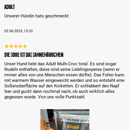
Recenzja z oceną 5 spośród 5 gwiazdek
Adult
Unserer Hündin hats geschmeckt
02.06.2025, 13:33
Recenzja z oceną 5 spośród 5 gwiazdek
Die Soße ist das Sahnehäubchen
Unser Hund liebt das Adult Multi-Croc total. Es sind sogar
Nudeln enthalten, diese sind seine Lieblingsspeise (wenn er
immer alles von uns Menschen essen dürfte). Das Futter kann
mit warmem Wasser eingeweicht werden und so entsteht eine
Soßenoberfläche auf den Kroketten. Er schlabbert den Napf
‎leer und guckt dann nochmal nach, ob auch wirklich alles
gegessen wurde. Von uns volle Punktzahl.
Bildergalerie überspringen