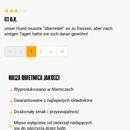
Recenzja z oceną 3 spośród 5 gwiazdek
ist o.k.
unser Hund musste "überredet" es zu fressen, aber nach
einigen Tagen hatte sie sich daran gewöhnt
Strona
Strona
1
2
Nasza obietnica jakości
Wyprodukowano w Niemczech
Gwarantowane z najlepszych składników
Doskonały smak i przyswajalność
Mięso wyłącznie od zwierząt nadających
się do spożycia przez ludzi