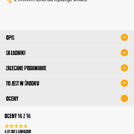
Opis
Składniki
Zalecane podawanie
To jest w środku
Oceny
Oceny 16 z 16
Średnia ocena 4.8 z 5 gwiazdek
4.81 od 5 Gwiazdki