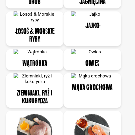
Drób
Jagnięcina
Jajko
Łosoś & Morskie
ryby
Wątróbka
Owies
Mąka grochowa
Ziemniaki, ryż i
kukurydza