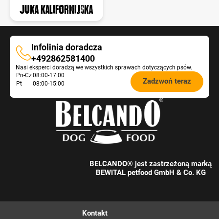
Juka kalifornijska
Infolinia doradcza
Infolinia
+492862581400
Nasi eksperci doradzą we wszystkich sprawach dotyczących psów.
doradcza
Öffnungszeiten
Pn-Cz
08:00-17:00
Zadzwoń teraz
Pt
08:00-15:00
Futterberatung:
BELCANDO® jest zastrzeżoną marką
BEWITAL petfood GmbH & Co. KG
Kontakt