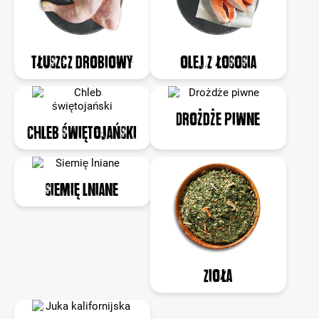
Tłuszcz drobiowy
Olej z łososia
Drożdże piwne
Chleb świętojański
Siemię lniane
Zioła