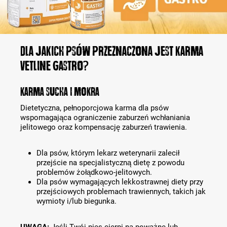
DLA JAKICH PSÓW PRZEZNACZONA JEST KARMA
VETLINE GASTRO?
KARMA SUCHA I MOKRA
Dietetyczna, pełnoporcjowa karma dla psów
wspomagająca ograniczenie zaburzeń wchłaniania
jelitowego oraz kompensację zaburzeń trawienia.
Dla psów, którym lekarz weterynarii zalecił
przejście na specjalistyczną dietę z powodu
problemów żołądkowo-jelitowych.
Dla psów wymagających lekkostrawnej diety przy
przejściowych problemach trawiennych, takich jak
wymioty i/lub biegunka.
UWAGA:
Jeśli Twój pies cierpi na poważne lub