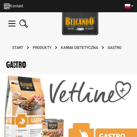
wnej zawartości
Kontakt
START
PRODUKTY
KARMA DIETETYCZNA
GASTRO
Gastro