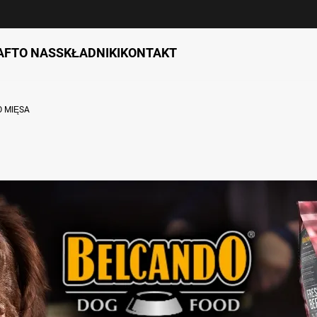
AFT
O NAS
SKŁADNIKI
KONTAKT
O MIĘSA