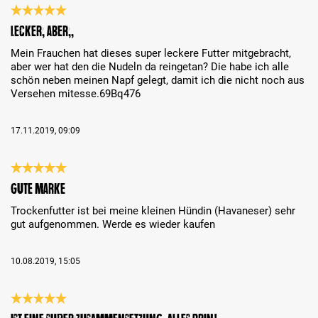
Recenzja z oceną 5 spośród 5 gwiazdek
Lecker, aber…,,
Mein Frauchen hat dieses super leckere Futter mitgebracht,
aber wer hat den die Nudeln da reingetan? Die habe ich alle
schön neben meinen Napf gelegt, damit ich die nicht noch aus
Versehen mitesse.69Bq476
17.11.2019, 09:09
Recenzja z oceną 5 spośród 5 gwiazdek
Gute Marke
Trockenfutter ist bei meine kleinen Hündin (Havaneser) sehr
gut aufgenommen. Werde es wieder kaufen
10.08.2019, 15:05
Recenzja z oceną 5 spośród 5 gwiazdek