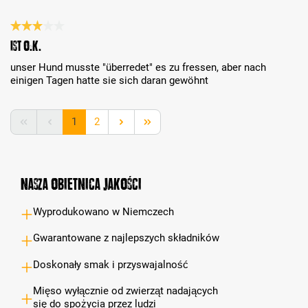
Recenzja z oceną 3 spośród 5 gwiazdek
ist o.k.
unser Hund musste "überredet" es zu fressen, aber nach
einigen Tagen hatte sie sich daran gewöhnt
Strona
Strona
1
2
Nasza obietnica jakości
Wyprodukowano w Niemczech
Gwarantowane z najlepszych składników
Doskonały smak i przyswajalność
Mięso wyłącznie od zwierząt nadających
się do spożycia przez ludzi