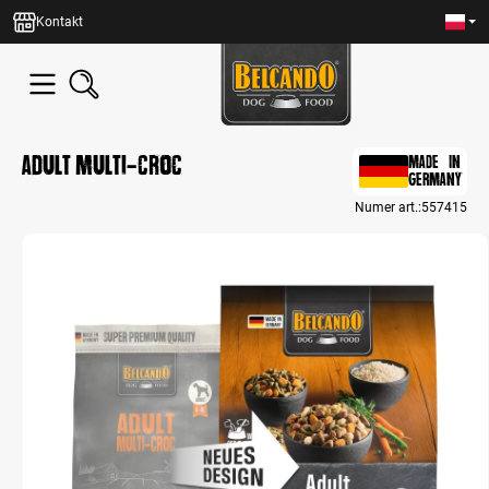
wnej zawartości
Kontakt
Adult Multi-Croc
MADE IN
GERMANY
Numer art.:
557415
Bildergalerie überspringen