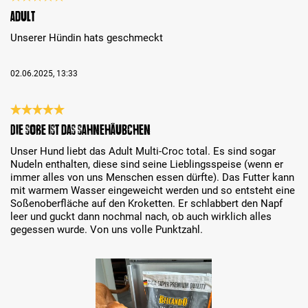
Recenzja z oceną 5 spośród 5 gwiazdek
Adult
Unserer Hündin hats geschmeckt
02.06.2025, 13:33
Recenzja z oceną 5 spośród 5 gwiazdek
Die Soße ist das Sahnehäubchen
Unser Hund liebt das Adult Multi-Croc total. Es sind sogar
Nudeln enthalten, diese sind seine Lieblingsspeise (wenn er
immer alles von uns Menschen essen dürfte). Das Futter kann
mit warmem Wasser eingeweicht werden und so entsteht eine
Soßenoberfläche auf den Kroketten. Er schlabbert den Napf
‎leer und guckt dann nochmal nach, ob auch wirklich alles
gegessen wurde. Von uns volle Punktzahl.
Bildergalerie überspringen