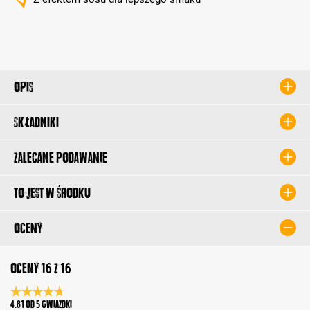
Opis
Składniki
Zalecane podawanie
To jest w środku
Oceny
Oceny 16 z 16
Średnia ocena 4.8 z 5 gwiazdek
4.81 od 5 Gwiazdki