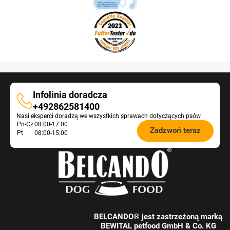
Infolinia doradcza
Infolinia
+492862581400
Nasi eksperci doradzą we wszystkich sprawach dotyczących psów.
doradcza
Öffnungszeiten
Pn-Cz
08:00-17:00
Zadzwoń teraz
Pt
08:00-15:00
Futterberatung:
BELCANDO® jest zastrzeżoną marką
BEWITAL petfood GmbH & Co. KG