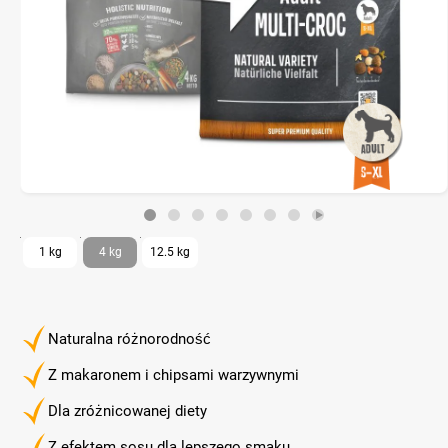
1 kg
4 kg
12.5 kg
Naturalna różnorodność
Z makaronem i chipsami warzywnymi
Dla zróżnicowanej diety
Z efektem sosu dla lepszego smaku