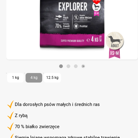
1 kg
4 kg
12.5 kg
Dla dorosłych psów małych i średnich ras
Z rybą
70 % białko zwierzęce
Siemię lniane wspomaga zdrowe stabilne trawienie