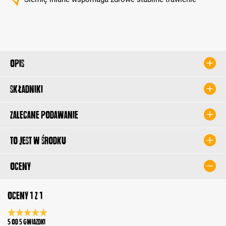
Opis
Składniki
Zalecane podawanie
To jest w środku
Oceny
Oceny 1 z 1
Średnia ocena 5 z 5 gwiazdek
5 od 5 Gwiazdki