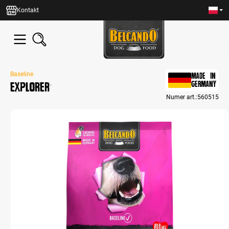
wnej zawartości
Kontakt
Baseline
MADE IN
Explorer
GERMANY
Numer art.:
560515
Bildergalerie überspringen