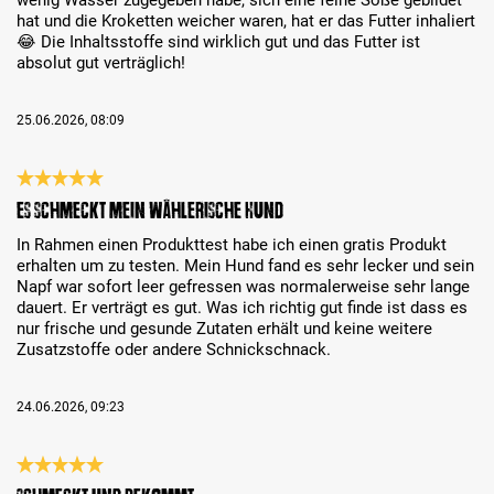
wenig Wasser zugegeben habe, sich eine feine Soße gebildet
hat und die Kroketten weicher waren, hat er das Futter inhaliert
😂 Die Inhaltsstoffe sind wirklich gut und das Futter ist
absolut gut verträglich!
25.06.2026, 08:09
Recenzja z oceną 5 spośród 5 gwiazdek
Es schmeckt mein wählerische Hund
In Rahmen einen Produkttest habe ich einen gratis Produkt
erhalten um zu testen. Mein Hund fand es sehr lecker und sein
Napf war sofort leer gefressen was normalerweise sehr lange
dauert. Er verträgt es gut. Was ich richtig gut finde ist dass es
nur frische und gesunde Zutaten erhält und keine weitere
Zusatzstoffe oder andere Schnickschnack.
24.06.2026, 09:23
Recenzja z oceną 5 spośród 5 gwiazdek