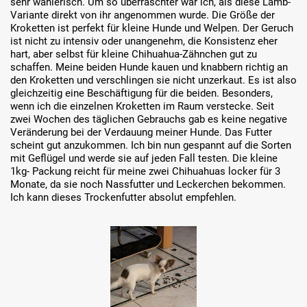
sehr wählerisch. Um so überraschter war ich, als diese Lamb-
Variante direkt von ihr angenommen wurde. Die Größe der
Kroketten ist perfekt für kleine Hunde und Welpen. Der Geruch
ist nicht zu intensiv oder unangenehm, die Konsistenz eher
hart, aber selbst für kleine Chihuahua-Zähnchen gut zu
schaffen. Meine beiden Hunde kauen und knabbern richtig an
den Kroketten und verschlingen sie nicht unzerkaut. Es ist also
gleichzeitig eine Beschäftigung für die beiden. Besonders,
wenn ich die einzelnen Kroketten im Raum verstecke. Seit
zwei Wochen des täglichen Gebrauchs gab es keine negative
Veränderung bei der Verdauung meiner Hunde. Das Futter
scheint gut anzukommen. Ich bin nun gespannt auf die Sorten
mit Geflügel und werde sie auf jeden Fall testen. Die kleine
1kg- Packung reicht für meine zwei Chihuahuas locker für 3
Monate, da sie noch Nassfutter und Leckerchen bekommen.
Ich kann dieses Trockenfutter absolut empfehlen.
Bildergalerie überspringen