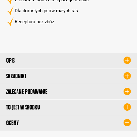
Dla dorosłych psów małych ras
Receptura bez zbóż
Opis
Składniki
Zalecane podawanie
To jest w środku
Oceny