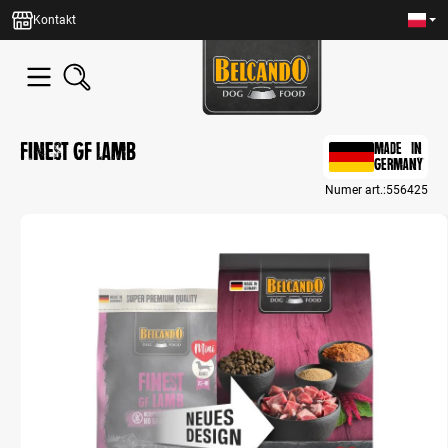
wnej zawartości
Kontakt
Finest GF Lamb
MADE IN
GERMANY
Numer art.:
556425
Bildergalerie überspringen