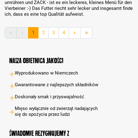
umrühren und ZACK - ist es ein leckeres, kleines Menü für den
Vierbeiner :-) Das Futter riecht sehr lecker und insgesamt finde
ich, dass es eine top Qualität aufweist.
Strona
Strona
Strona
Strona
1
2
3
4
Nasza obietnica jakości
Wyprodukowano w Niemczech
Gwarantowane z najlepszych składników
Doskonały smak i przyswajalność
Mięso wyłącznie od zwierząt nadających
się do spożycia przez ludzi
Świadomie rezygnujemy z