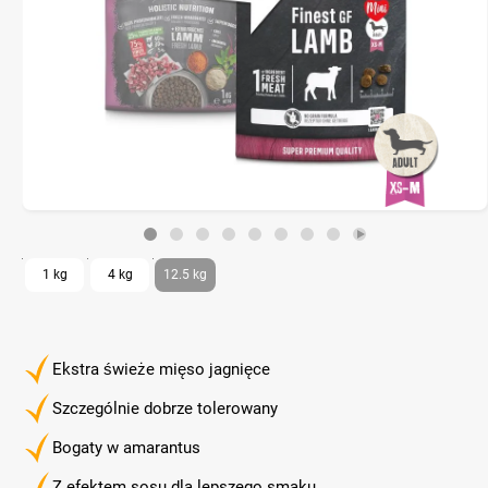
1 kg
4 kg
12.5 kg
Ekstra świeże mięso jagnięce
Szczególnie dobrze tolerowany
Bogaty w amarantus
Z efektem sosu dla lepszego smaku