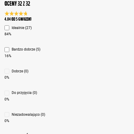
Oceny 32 z 32
Średnia ocena 4.8 z 5 gwiazdek
4.84 od 5 Gwiazdki
Idealnie (27)
84%
Bardzo dobrze (5)
16%
Dobrze (0)
0%
Do przyjęcia (0)
0%
Niezadowalająco (0)
0%