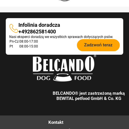
Infolinia doradcza
Infolinia
+492862581400
Nasi eksperci doradzą we wszystkich sprawach dotyczących psów.
doradcza
Öffnungszeiten
Pn-Cz
08:00-17:00
Zadzwoń teraz
Pt
08:00-15:00
Futterberatung:
BELCANDO® jest zastrzeżoną marką
BEWITAL petfood GmbH & Co. KG
Kontakt