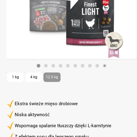
1 kg
4 kg
12.5 kg
Ekstra świeże mięso drobiowe
Niska aktywność
Wspomaga spalanie tłuszczy dzięki L-karnitynie
Z efektem sosu dla lepszego smaku