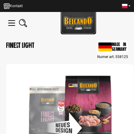
wnej zawartości
Kontakt
Finest Light
MADE IN
GERMANY
Numer art.:
558125
Bildergalerie überspringen