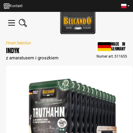
wnej zawartości
Kontakt
Finest Selection
MADE IN
Indyk
GERMANY
Numer art.:
511655
z amaratusem i groszkiem
Bildergalerie überspringen