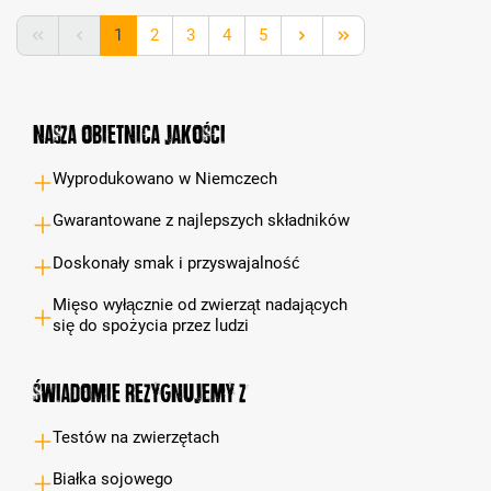
Strona
Strona
Strona
Strona
Strona
1
2
3
4
5
Nasza obietnica jakości
Wyprodukowano w Niemczech
Gwarantowane z najlepszych składników
Doskonały smak i przyswajalność
Mięso wyłącznie od zwierząt nadających
się do spożycia przez ludzi
Świadomie rezygnujemy z
Testów na zwierzętach
Białka sojowego