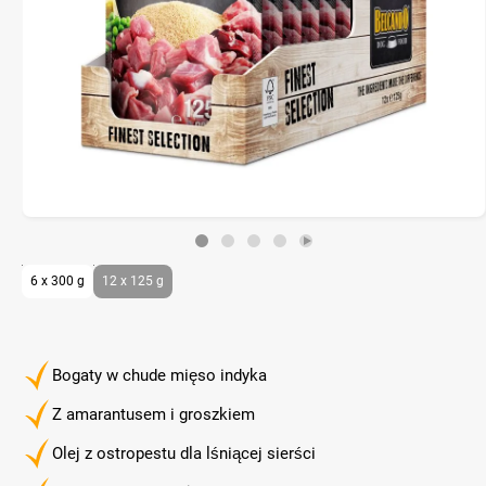
6 x 300 g
12 x 125 g
Bogaty w chude mięso indyka
Z amarantusem i groszkiem
Olej z ostropestu dla lśniącej sierści