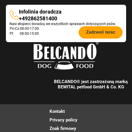
Infolinia doradcza
Infolinia
+492862581400
Nasi eksperci doradzą we wszystkich sprawach dotyczących psów.
doradcza
Öffnungszeiten
Pn-Cz
08:00-17:00
Zadzwoń teraz
Pt
08:00-15:00
Futterberatung:
BELCANDO® jest zastrzeżoną marką
BEWITAL petfood GmbH & Co. KG
Kontakt
Privacy policy
Znak firmowy