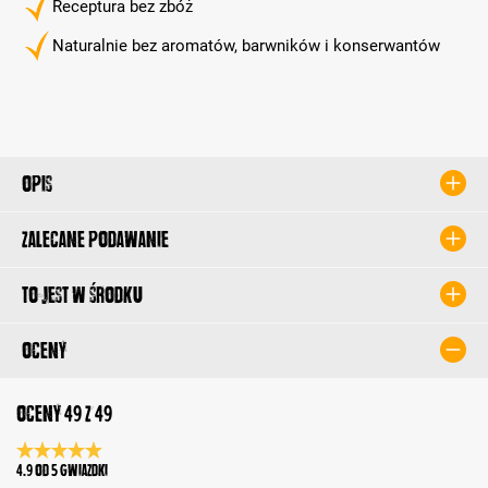
Receptura bez zbóż
Naturalnie bez aromatów, barwników i konserwantów
Opis
Zalecane podawanie
To jest w środku
Oceny
Oceny 49 z 49
Średnia ocena 4.9 z 5 gwiazdek
4.9 od 5 Gwiazdki