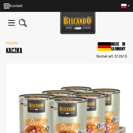
wnej zawartości
Kontakt
Holistic
MADE IN
Kaczka
GERMANY
Numer art.:
512615
Bildergalerie überspringen