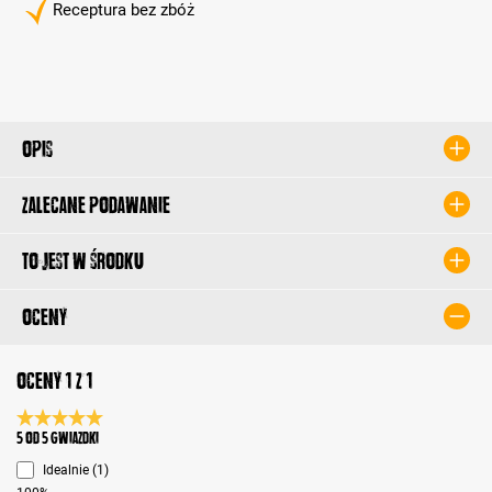
Receptura bez zbóż
Opis
Zalecane podawanie
To jest w środku
Oceny
Oceny 1 z 1
Średnia ocena 5 z 5 gwiazdek
5 od 5 Gwiazdki
Idealnie (1)