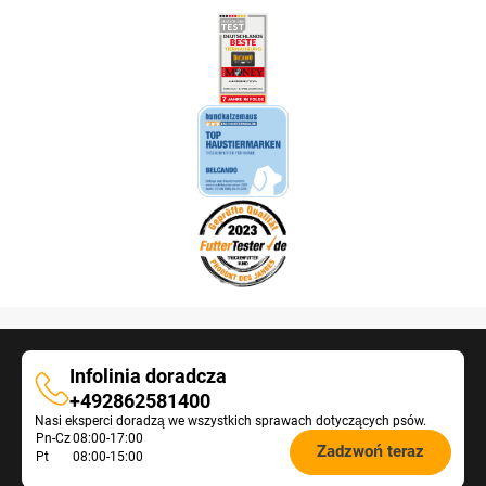
Infolinia doradcza
Infolinia
+492862581400
Nasi eksperci doradzą we wszystkich sprawach dotyczących psów.
doradcza
Öffnungszeiten
Pn-Cz
08:00-17:00
Zadzwoń teraz
Pt
08:00-15:00
Futterberatung: