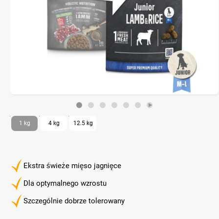
1 kg
4 kg
12.5 kg
Ekstra świeże mięso jagnięce
Dla optymalnego wzrostu
Szczególnie dobrze tolerowany