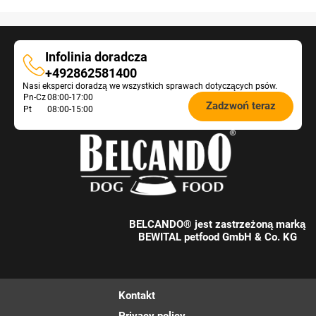
Infolinia doradcza
Infolinia
+492862581400
Nasi eksperci doradzą we wszystkich sprawach dotyczących psów.
doradcza
Öffnungszeiten
Pn-Cz
08:00-17:00
Zadzwoń teraz
Pt
08:00-15:00
Futterberatung:
BELCANDO® jest zastrzeżoną marką
BEWITAL petfood GmbH & Co. KG
Kontakt