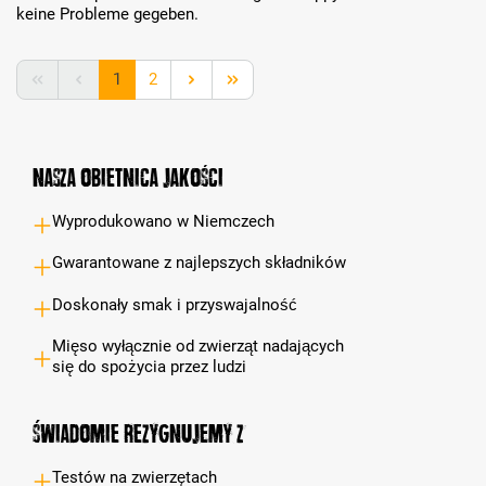
keine Probleme gegeben.
Strona
Strona
1
2
Nasza obietnica jakości
Wyprodukowano w Niemczech
Gwarantowane z najlepszych składników
Doskonały smak i przyswajalność
Mięso wyłącznie od zwierząt nadających
się do spożycia przez ludzi
Świadomie rezygnujemy z
Testów na zwierzętach