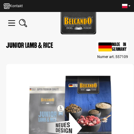
wnej zawartości
Kontakt
Junior Lamb & Rice
MADE IN
GERMANY
Numer art.:
557109
Bildergalerie überspringen