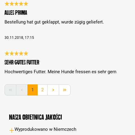
Recenzja z oceną 5 spośród 5 gwiazdek
Alles prima
Bestellung hat gut geklappt, wurde zügig geliefert.
30.11.2018, 17:15
Recenzja z oceną 5 spośród 5 gwiazdek
Sehr gutes Futter
Hochwertiges Futter. Meine Hunde fressen es sehr gern
Strona
Strona
1
2
Nasza obietnica jakości
Wyprodukowano w Niemczech