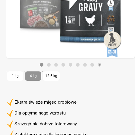
1 kg
4 kg
12.5 kg
Ekstra świeże mięso drobiowe
Dla optymalnego wzrostu
Szczególnie dobrze tolerowany
Z efektem sosu dla lepszego smaku