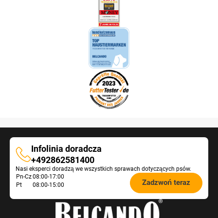
Infolinia doradcza
Infolinia
+492862581400
Nasi eksperci doradzą we wszystkich sprawach dotyczących psów.
doradcza
Öffnungszeiten
Pn-Cz
08:00-17:00
Zadzwoń teraz
Pt
08:00-15:00
Futterberatung: