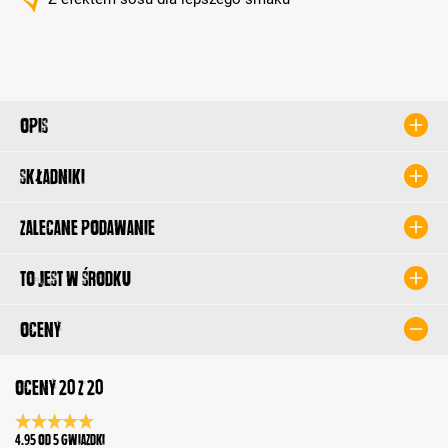
Opis
Składniki
Zalecane podawanie
To jest w środku
Oceny
Oceny 20 z 20
Średnia ocena 4.9 z 5 gwiazdek
4.95 od 5 Gwiazdki