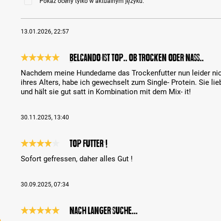
Pokaż oceny tylko w aktualnym języku.
13.01.2026, 22:57
Belcando ist top.. ob trocken oder nass..
Recenzja z oceną 5 spośród 5 gwiazdek
Nachdem meine Hundedame das Trockenfutter nun leider nic
ihres Alters, habe ich gewechselt zum Single- Protein. Sie lie
und hält sie gut satt in Kombination mit dem Mix- it!
30.11.2025, 13:40
Top Futter !
Recenzja z oceną 4 spośród 5 gwiazdek
Sofort gefressen, daher alles Gut !
30.09.2025, 07:34
Nach langer Suche...
Recenzja z oceną 5 spośród 5 gwiazdek