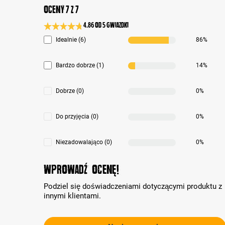
Oceny 7 z 7
4.86 od 5 Gwiazdki
Średnia ocena 4.8 z 5 gwiazdek
Idealnie (6)
86%
Bardzo dobrze (1)
14%
Dobrze (0)
0%
Do przyjęcia (0)
0%
Niezadowalająco (0)
0%
Wprowadź ocenę!
Podziel się doświadczeniami dotyczącymi produktu z
innymi klientami.