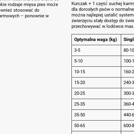
Kurczak + 1 część suchej karm
jakie rodzaje mięsa pies może
dla dorosłych psów o normalnej
również stosować do
można najlepiej ustalić syste
okarmowych – ponownie w
zwierzęciu stały dostęp do świe
przechowywać w lodówce max. 
Optymalna waga (kg)
Singl
3-5
80-1
5-10
100-
10-15
160-
15-20
240-
20-25
300-
25-35
360-
35-50
440-
50-65
600-