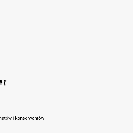
y z
omatów i konserwantów