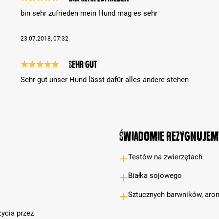
Recenzja z oceną 5 spośród 5 gwiazdek
bin sehr zufrieden mein Hund mag es sehr
23.07.2018, 07:32
sehr gut
Recenzja z oceną 5 spośród 5 gwiazdek
Sehr gut unser Hund lässt dafür alles andere stehen
Świadomie rezygnujem
Testów na zwierzętach
Białka sojowego
Sztucznych barwników, ar
ycia przez