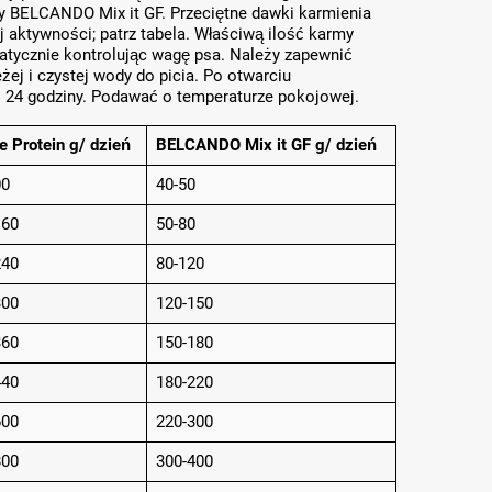
y BELCANDO Mix it GF. Przeciętne dawki karmienia
 aktywności; patrz tabela. Właściwą ilość karmy
matycznie kontrolując wagę psa. Należy zapewnić
żej i czystej wody do picia. Po otwarciu
24 godziny. Podawać o temperaturze pokojowej.
e Protein g/ dzień
BELCANDO Mix it GF g/ dzień
00
40-50
160
50-80
240
80-120
300
120-150
360
150-180
440
180-220
600
220-300
800
300-400