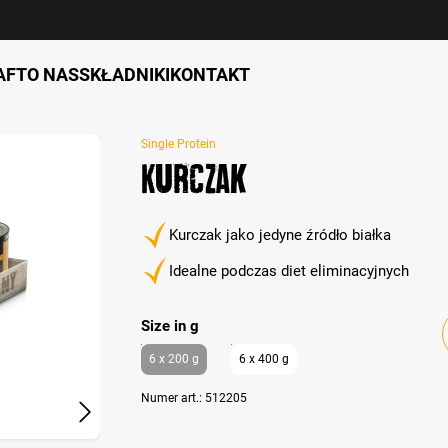
AFT
O NAS
SKŁADNIKI
KONTAKT
Single Protein
Kurczak
Kurczak jako jedyne źródło białka
Idealne podczas diet eliminacyjnych
auswählen
Size in g
6 x 200 g
6 x 400 g
Numer art.:
512205