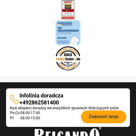
Infolinia doradcza
Infolinia
+492862581400
Nasi eksperci doradzą we wszystkich sprawach dotyczących psów.
doradcza
Öffnungszeiten
Pn-Cz
08:00-17:00
Zadzwoń teraz
Pt
08:00-15:00
Futterberatung: