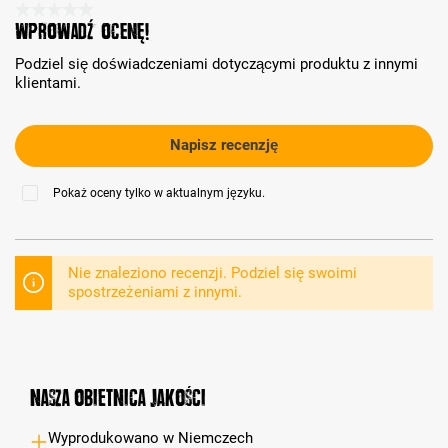
Średnia ocena 0 z 5 gwiazdek
Wprowadź ocenę!
Podziel się doświadczeniami dotyczącymi produktu z innymi
klientami.
Napisz recenzję
Pokaż oceny tylko w aktualnym języku.
Nie znaleziono recenzji. Podziel się swoimi
spostrzeżeniami z innymi.
Nasza obietnica jakości
Wyprodukowano w Niemczech