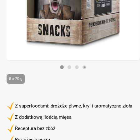
8 x 70 g
Z superfoodami: drożdże piwne, kryl i aromatyczne zioła
Z dodatkową ilością mięsa
Receptura bez zbóż
Bez użycia cukru