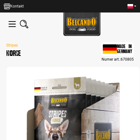
wnej zawartości
Kontakt
Stripes
MADE IN
Horse
GERMANY
Numer art.:
670805
Bildergalerie überspringen